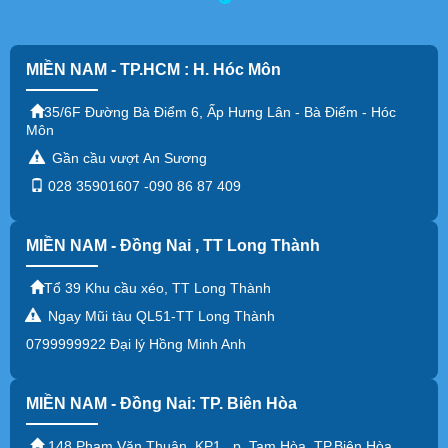
MIỀN NAM - TP.HCM : H. Hóc Môn
35/6F Đường Bà Điểm 6, Ấp Hưng Lân - Bà Điểm - Hóc
Môn
Gần cầu vượt An Sương
028 35901607 -090 86 87 409
MIỀN NAM - Đồng Nai , TT Long Thành
Tổ 39 Khu cầu xéo, TT Long Thành
Ngay Mũi tàu QL51-TT Long Thành
0799999922 Đại lý Hồng Minh Anh
MIỀN NAM - Đồng Nai: TP. Biên Hòa
148 Phạm Văn Thuận, KP1, p. Tam Hòa, TP.Biên Hòa