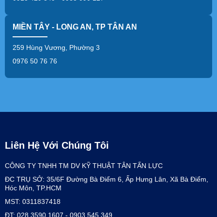
MIỀN TÂY - LONG AN, TP TÂN AN
259 Hùng Vương, Phường 3
0976 50 76 76
Liên Hệ Với Chúng Tôi
CÔNG TY TNHH TM DV KỸ THUẬT TÂN TẤN LỰC
ĐC TRỤ SỞ: 35/6F Đường Bà Điểm 6, Ấp Hưng Lân, Xã Bà Điểm,
Hóc Môn, TP.HCM
MST: 0311837418
ĐT: 028 3590 1607 - 0903 545 349