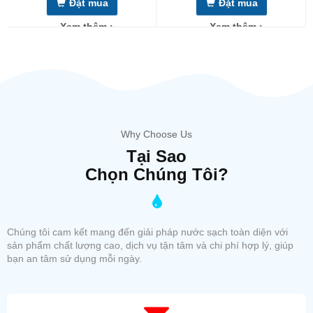
Đặt mua
Đặt mua
Xem thêm ›
Xem thêm ›
THÔNG SỐ KỸ THUẬT:
Why Choose Us
MODEL: ST-062UV
Tại Sao
- Thân máy, bồn chứa, bình nóng lạnh = inox 304.
Chọn Chúng Tôi?
- Hệ thống lọc 6 cấp:
-
Lọc PP + UDF + CTO + UV + T33 + Nano.
- Công suất lọc max 200l/h.
Chúng tôi cam kết mang đến giải pháp nước sạch toàn diện với
- Bồn chứa nước lọc 54 Lít.
sản phẩm chất lượng cao, dịch vụ tận tâm và chi phí hợp lý, giúp
- Bình chứa nước làm lạnh 20 lít (Làm lạnh liên tục công suất
bạn an tâm sử dụng mỗi ngày.
40-50L/h).
- Bình chứa nước nóng 5 lít công suất 15L/h.
- Công suất : Lạnh = 290W, Nóng = 1kW, UV = 21W.