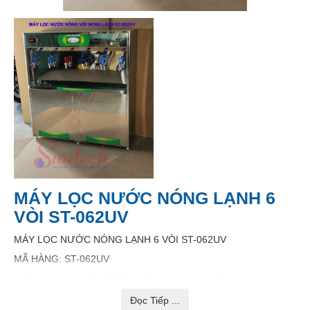
MÁY LỌC NƯỚC NÓNG LẠNH 6
VÒI ST-062UV
MÁY LỌC NƯỚC NÓNG LẠNH 6 VÒI ST-062UV
MÃ HÀNG: ST-062UV
MÁY ĐƯỢC THIẾT KẾ VẬT LIỆU INOX 304 BÓNG
CÔNG NGHỆ LỌC NANO VÀ DIỆT KHUẨN UV
Đọc Tiếp ...