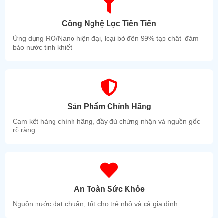
► Có đồng hồ hiển nhiệt độ nóng Led.
► Có Cb chống giật an toàn khi sử dụng.
Công Nghệ Lọc Tiên Tiến
► Có đèn báo tín hiệu hoặt động thiết bị nóng lạnh.
Ứng dụng RO/Nano hiện đại, loại bỏ đến 99% tạp chất, đảm
bảo nước tinh khiết.
Cung cấp 6 vòi 4 vòi nước lạnh - 1 vòi nước nóng - 1 vòi nước
thường.
Quy cách máy: 1200 x 480 x 1300mm
Trọng lượng 75kg
Bảo hành 12 tháng
Sản Phẩm Chính Hãng
Cam kết hàng chính hãng, đầy đủ chứng nhận và nguồn gốc
rõ ràng.
An Toàn Sức Khỏe
Nguồn nước đạt chuẩn, tốt cho trẻ nhỏ và cả gia đình.